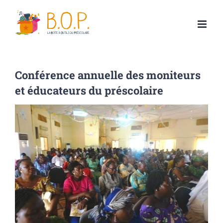
Passer
au
contenu
Conférence annuelle des moniteurs
et éducateurs du préscolaire
Voir
l'image
agrandie