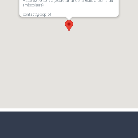
+226 62 78 53 72 (Secrétariat de la Boîte à Outils du
Préscolaire)
contact@bop.bf