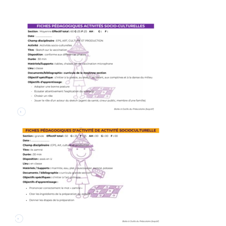
Activité Socio-culturelle _ Sketch sur la
vaccination
Activité socio-culturelle _ le Zamné