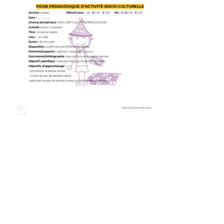
Activité socio-culturelle _ La danse warba