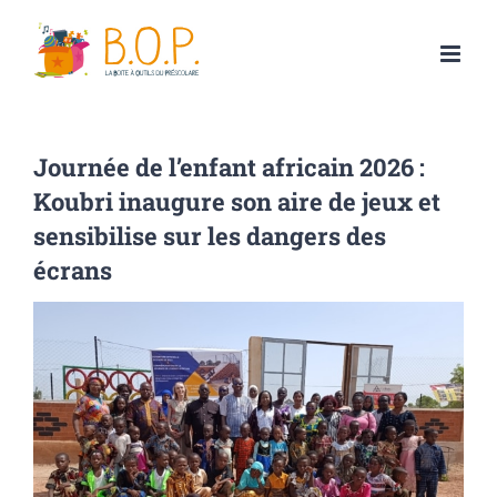
Passer
au
contenu
Journée de l’enfant africain 2026 :
Koubri inaugure son aire de jeux et
sensibilise sur les dangers des
écrans
Voir
l'image
agrandie