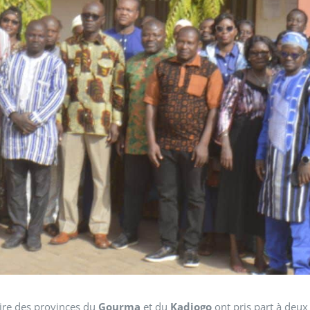
aire des provinces du
Gourma
et du
Kadiogo
ont pris part à deux