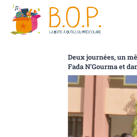
Passer
au
contenu
Deux journées, un mê
Fada N’Gourma et dan
Voir
l'image
agrandie