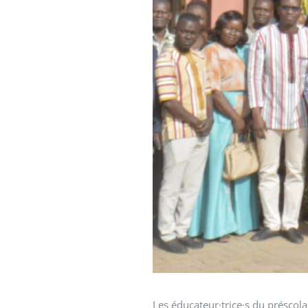
Les éducateur·trice·s du préscol