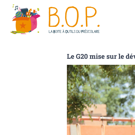
Passer
au
contenu
Le G20 mise sur le dé
Voir
l'image
agrandie