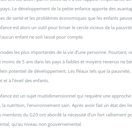
pays. Le développement de la petite enfance apporte des avantages
mes de santé et les problèmes économiques que les enfants peuvent
nce est alors un outil pour briser le cercle vicieux de la pauvreté,
qu’aucun enfant ne soit laissé pour compte.
périodes les plus importantes de la vie d’une personne. Pourtant, 
 de moins de 5 ans dans les pays à faibles et moyens revenus ne b
lein potentiel de développement. Les fléaux tels que la pauvreté, l
et à l’éveil des enfants.
fance est un sujet multidimensionnel qui requière une approche 
é, la nutrition, l’environnement sain. Après avoir fait un état des
s membres du G20 ont abordé la nécessité d’un fort ralliement po
ental, qu’au niveau non gouvernemental.